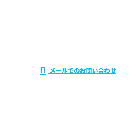
お電話でのお問い合わせ
0868-35-3972
美装匠
受付／8：00～18：00
営業電話お断り
メールでのお問い合わせ
ホーム
業務案内
施工実績
ご依頼の流れ
料金表
会社概要
BLOG