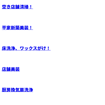
空き店舗清掃！
平家新築美装！
床洗浄、ワックスがけ！
店舗美装
厨房換気扇洗浄