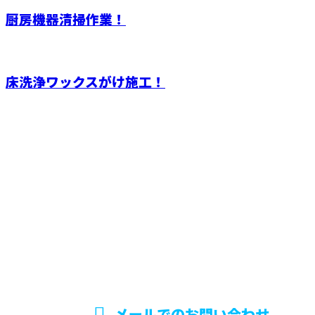
厨房機器清掃作業！
床洗浄ワックスがけ施工！
お問い合わせ
お電話でのお問い合わせ
0868-35-3972
美装匠
受付／8：00～18：00
営業電話お断り
メールでのお問い合わせ