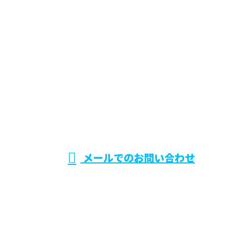
お問い合わせ
お電話でのお問い合わせ
0868-35-3972
美装匠
受付／8：00～18：00
営業電話お断り
メールでのお問い合わせ
ホーム
業務案内
施工実績